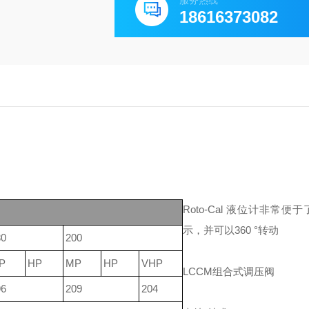
服务热线
18616373082
Roto-Cal 液位计非常便
示，并可以360 °转动
80
200
P
HP
MP
HP
VHP
LCCM组合式调压阀
96
209
204