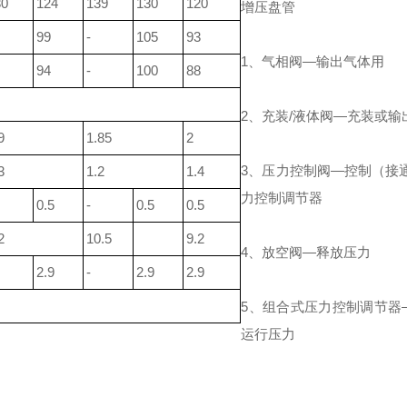
30
124
139
130
120
增压盘管
99
-
105
93
1、气相阀—输出气体用
94
-
100
88
2、充装/液体阀—充装或输
9
1.85
2
3、压力控制阀—控制（接
3
1.2
1.4
力控制调节器
0.5
-
0.5
0.5
2
10.5
9.2
4、放空阀—释放压力
2.9
-
2.9
2.9
5、组合式压力控制调节器
运行压力