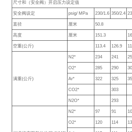
尺寸和（安全阀）开启压力设定值
安全阀设定
psig/ MPa
230/1.6
350/2.4
23
直径
厘米
50.8
高度
厘米
151.3
16
空重(公斤)
113.4
126.9
11
N2*
234
241
2
O2*
285
290
3
满重(公斤)
Ar*
322
325
3
CO2*
303
N2O*
293
N2*
97
91
1
O2*
120
114
1