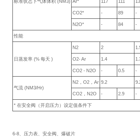
标准状态下气体体积 (NM3)
Ar*
117
111
1
CO2*
-
89
-
N2O*
-
84
-
性能
N2
2
1.
日蒸发率 (% 每天 )
O2- Ar
1.4
1.
CO2 - N2O
-
0.5
-
N2，O2，Ar
9.2
9.
气流 (NM3/Hr)
CO2，N2O
-
2.9
-
* 在安全阀（开启压力）设定值条件下
6-8、压力表、安全阀、爆破片