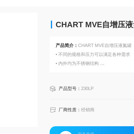
CHART MVE自增压
产品简介：
CHART MVE自增压液氮罐
• 不同的规格和压力可以满足各种需求
• 内外均为不锈钢结构
• 较厚的抗冲击外壳
• 经久耐用的内支撑系统，属产品
产品型号：
230LP
• 重型底圈和带四个撑脚的大口径吊圈
• 组合式压力控制调节器
• Roto-Cal 液位计系统
厂商性质：
经销商