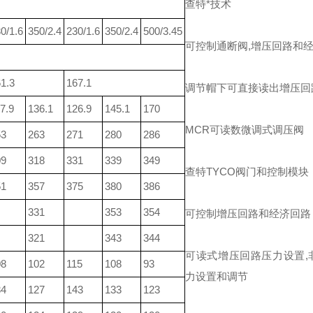
查特*技术
0/1.6
350/2.4
230/1.6
350/2.4
500/3.45
可控制通断阀,增压回路和
1.3
167.1
调节帽下可直接读出增压回
7.9
136.1
126.9
145.1
170
MCR可读数微调式调压阀
53
263
271
280
286
09
318
331
339
349
查特TYCO阀门和控制模块
51
357
375
380
386
331
353
354
可控制增压回路和经济回路
321
343
344
可读式增压回路压力设置,
08
102
115
108
93
力设置和调节
34
127
143
133
123