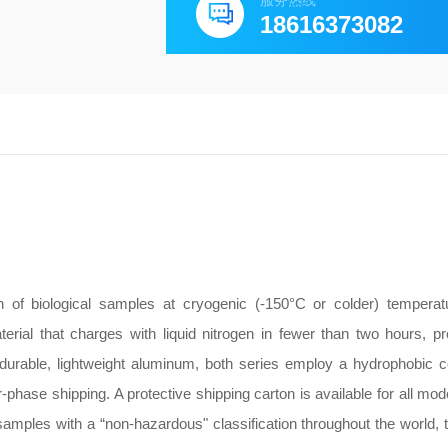
服务热线
18616373082
n of biological samples at cryogenic (-150°C or colder) tempera
ial that charges with liquid nitrogen in fewer than two hours, pr
durable, lightweight aluminum, both series employ a hydrophobic
r-phase shipping. A protective shipping carton is available for all mo
mples with a “non-hazardous" classification throughout the world, 