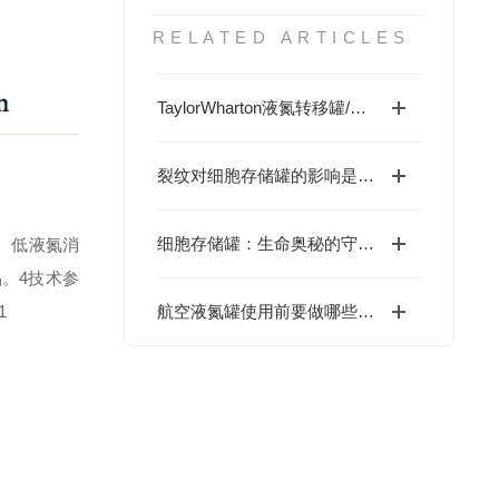
RELATED ARTICLES
TaylorWharton液氮转移罐/气相/航空液氮罐代理商哪家好？上海赛岐以质优价廉服务赢得市场口碑
裂纹对细胞存储罐的影响是什么呢
细胞存储罐：生命奥秘的守护者
、低液氮消
品。
4技术参
1
航空液氮罐使用前要做哪些检查