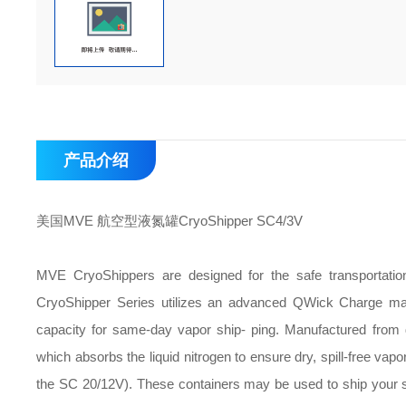
产品介绍
美国MVE 航空型液氮罐CryoShipper SC4/3V
MVE CryoShippers are designed for the safe transportatio
CryoShipper Series utilizes an advanced QWick Charge mater
capacity for same-day vapor ship- ping. Manufactured from 
which absorbs the liquid nitrogen to ensure dry, spill-free vapo
the SC 20/12V). These containers may be used to ship your sa