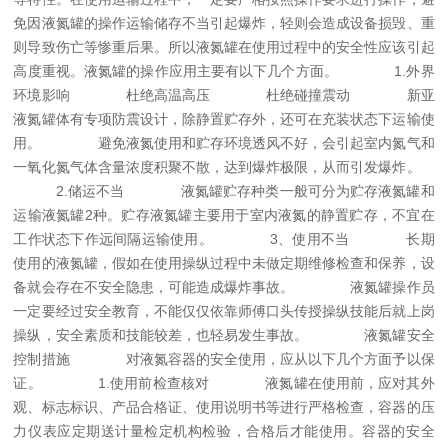
免因液氮罐的操作运输储存不当引起爆炸，轻则会造成设备损毁、重
则导致伤亡等惨重后果。所以液氮罐在使用过程中的安全性应该引起
高度重视。液氮罐的操作应用主要有以下几个方面。
1.外界
环境影响
杜绝高温高压
杜绝碰撞震动
新亚
液氮罐体有专项防震设计，除静置贮存外，还可在充装状态下运输使
用。
避免液氮使用和贮存环境透风不好，会引起室内氮气和
一氧化氮气体含量浓度积聚不散，达到爆炸极限，从而引发爆炸。
2.储运不当
液氮罐贮存种类一般可分为贮存液氮罐和
运输液氮罐2种。贮存液氮罐主要用于室内液氮的静置贮存，不宜在
工作状态下作远间隔运输使用。
3、使用不当
长期
使用的液氮罐，假如在使用操纵过程中未做定期维修检查和保养，设
备就会存在不安全隐患，可能造成爆炸事故。
液氮罐操作员
一定要经过安全教育，不能仅仅依靠师傅口头传授操纵技能后就上岗
操纵，安全素质和技能较差，也轻易发生事故。
液氮罐安全
控制措施
对液氮容器的安全使用，应从以下几个方面予以保
证。
1.使用前检查核对
液氮罐在使用前，应对其外
观、标志标识、产品合格证、使用说明书等进行严格检查，容器的压
力仪表应定期送计量检定机构检验，合格后才能使用。容器的安全