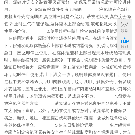
阀、爆破片等安全装置要保证完好，确保无异常情况后方可投进使
用。
2.充填前检查外壳有无缺陷
液氮罐在充填前,
要检查外壳有无凹陷,真空排气口是否完好。若被碰坏,则真空度会降
低,严重时进气不能保温,这样罐体上部会结霜,液氮损耗大,失往继续
联系
使用的价值。
3.使用过程中随时检查罐体的使用情况
在使用过程中，应随时检查罐体的使用情况。在罐内有液氮的条件
下，假如发现罐体瓶盖和上部有水珠或结霜情况，则说明罐体质量有
顶部
题目，应立即停止使用。在罐体瓶盖和上部出现无水珠或结霜现象
时，用手触摸外壳，感觉上部冷、下部热，说明罐体质量有题目，即
液氮日增损较大，应留意观察，防止液氮耗损完后，造成所贮物质损
坏，此时停止使用;若上下温度一致，说明罐体质量没有题目。使用
过程中要经常检查;可以用肉眼观测，也可以用手触摸外壳，若发现
外表挂霜，应停止使用。特别是颈管内壁附霜结冰时不宜用小刀等尖
锐用具往刮，以防颈管内壁受损，造成真空不良。
4.留意存
放液氮容器的方式
液氮罐要存放在透风良好的阴凉处，不能
在太阳光下直晒。另外，无论在使用或存放时，液氮罐均不能倾斜、
横放、颠倒、堆压、相互撞击或与其他物件碰撞，要做到轻拿轻放，
并始终保持竖立。
5.建立日常维护记录
生产经营单
位应当制定液氮容器有关安全生产的规章制度和安全操纵规程，建立