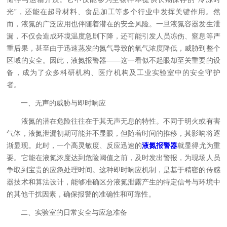
光”，还能在超导材料、食品加工等多个行业中发挥关键作用。然
而，液氮的广泛应用也伴随着潜在的安全风险。一旦液氮容器发生泄
漏，不仅会造成环境温度急剧下降，还可能引发人员冻伤、窒息等严
重后果，甚至由于迅速蒸发的氮气导致的氧气浓度降低，威胁到整个
区域的安全。因此，液氮报警器——这一看似不起眼却至关重要的设
备，成为了众多科研机构、医疗机构及工业实验室中的安全守护
者。
一、无声的威胁与即时响应
液氮的潜在危险往往在于其无声无息的特性。不同于明火或有害
气体，液氮泄漏初期可能并不显眼，但随着时间的推移，其影响将逐
渐显现。此时，一个高灵敏度、反应迅速的
液氮报警器
就显得尤为重
要。它能在液氮浓度达到危险阈值之前，及时发出警报，为现场人员
争取到宝贵的应急处理时间。这种即时响应机制，是基于精密的传感
器技术和算法设计，能够准确区分液氮泄露产生的特定信号与环境中
的其他干扰因素，确保报警的准确性和可靠性。
二、实验室的日常安全与应急准备