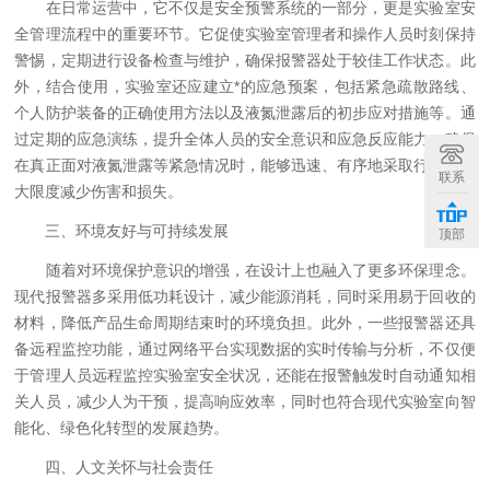
在日常运营中，它不仅是安全预警系统的一部分，更是实验室安
全管理流程中的重要环节。它促使实验室管理者和操作人员时刻保持
警惕，定期进行设备检查与维护，确保报警器处于较佳工作状态。此
外，结合使用，实验室还应建立*的应急预案，包括紧急疏散路线、
个人防护装备的正确使用方法以及液氮泄露后的初步应对措施等。通
过定期的应急演练，提升全体人员的安全意识和应急反应能力，确保
在真正面对液氮泄露等紧急情况时，能够迅速、有序地采取行动，较
联系
大限度减少伤害和损失。
三、环境友好与可持续发展
顶部
随着对环境保护意识的增强，在设计上也融入了更多环保理念。
现代报警器多采用低功耗设计，减少能源消耗，同时采用易于回收的
材料，降低产品生命周期结束时的环境负担。此外，一些报警器还具
备远程监控功能，通过网络平台实现数据的实时传输与分析，不仅便
于管理人员远程监控实验室安全状况，还能在报警触发时自动通知相
关人员，减少人为干预，提高响应效率，同时也符合现代实验室向智
能化、绿色化转型的发展趋势。
四、人文关怀与社会责任