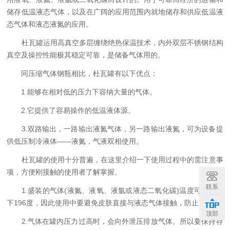
储存低温液态气体，以及在广阔的应用范围内就地储存和供应低温液
态气体和液态液氮的应用。
杜瓦罐运用高真空多层缠绕绝热保温技术，内外双层不锈钢结构
真空及操控性能极其稳定可靠，是储备气体用的。
同压缩气体钢瓶相比，杜瓦罐有以下优点：
1.能够在相对低的压力下容纳大量的气体。
2.它提供了容易操作的低温液体源。
3.双路输出，一路输出液氮气体，另一路输出液氮，可为设备提
供低压制冷液体——液氮，气液双相使用。
杜瓦罐的使用十分普遍，在这里介绍一下使用过程中的需注意事
项，方便刚接触的使用者了解掌握。
联系
1.盛装的气体(液氮、液氧、液氩或液态二氧化碳)温度可低至零
下196度，因此使用中要避免皮肤直接与液态气体接触，防止冻伤。
顶部
2.气体在罐内压力过高时，会向外泄压排放气体。所以要保持存