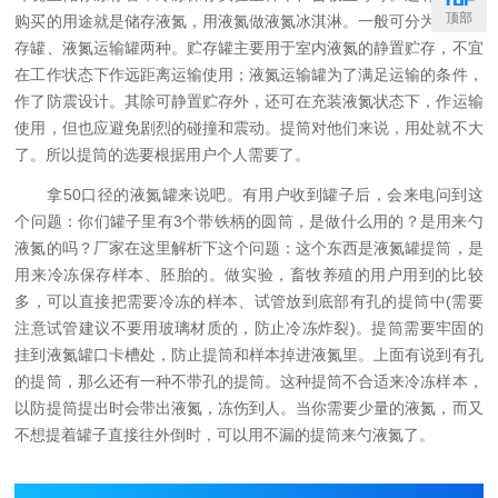
顶部
购买的用途就是储存液氮，用液氮做液氮冰淇淋。一般可分为液氮贮
存罐、液氮运输罐两种。贮存罐主要用于室内液氮的静置贮存，不宜
在工作状态下作远距离运输使用；液氮运输罐为了满足运输的条件，
作了防震设计。其除可静置贮存外，还可在充装液氮状态下，作运输
使用，但也应避免剧烈的碰撞和震动。提筒对他们来说，用处就不大
了。所以提筒的选要根据用户个人需要了。
拿50口径的液氮罐来说吧。有用户收到罐子后，会来电问到这
个问题：你们罐子里有3个带铁柄的圆筒，是做什么用的？是用来勺
液氮的吗？厂家在这里解析下这个问题：这个东西是液氮罐提筒，是
用来冷冻保存样本、胚胎的。做实验，畜牧养殖的用户用到的比较
多，可以直接把需要冷冻的样本、试管放到底部有孔的提筒中(需要
注意试管建议不要用玻璃材质的，防止冷冻炸裂)。提筒需要牢固的
挂到液氮罐口卡槽处，防止提筒和样本掉进液氮里。上面有说到有孔
的提筒，那么还有一种不带孔的提筒。这种提筒不合适来冷冻样本，
以防提筒提出时会带出液氮，冻伤到人。当你需要少量的液氮，而又
不想提着罐子直接往外倒时，可以用不漏的提筒来勺液氮了。