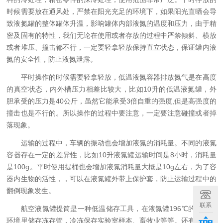
时候需要放在通风处，严禁在阳光充足的环境下，如果阳光直晒会导
致液氮罐的整体罐体升温，影响罐体内部液氮的温度和压力，由于精
密及固有的特性，我们无论在使用或者存放的过程中严禁倾斜、横放
或者堆压、撞击都不行，一定要轻拿轻放保持直立状态，保证罐内液
氮的安全性，防止液氮泄露。
平时操作的时候需要轻拿轻放，低温液氮容器排放氮气是在高度
的真空状态，内外槽压力相差比较大，比如10升的低温液氮罐，外
胆承受的压力是40公斤，虽然它能承受3倍自重的强度,但是高强度的
撞击也是不行的。所以操作的过程中要注意，一定要注意碰撞或者掉
落现象。
运输的过程中，车辆的振动也会增加液氮的消耗量。不同的液氮
容器存在一定的差异性，比如10升液氮罐运输时间是8小时，消耗量
是100g。平时使用提桶也会增加液氮消耗量大概是10g左右，为了容
器内生物的活性，，可以在液氮罐外带上保护套，防止运输过程中的
翻倒现象发生。
联系
航空液氮罐提筒是一种低温储存工具，在液氮罐196℃的较低温
环境里储存冻存管，冷冻保存实验室样本、畜牧业等等。还有的可以